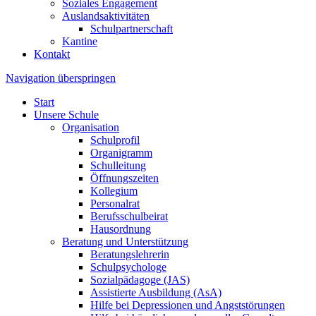
Soziales Engagement
Auslandsaktivitäten
Schulpartnerschaft
Kantine
Kontakt
Navigation überspringen
Start
Unsere Schule
Organisation
Schulprofil
Organigramm
Schulleitung
Öffnungszeiten
Kollegium
Personalrat
Berufsschulbeirat
Hausordnung
Beratung und Unterstützung
Beratungslehrerin
Schulpsychologe
Sozialpädagoge (JAS)
Assistierte Ausbildung (AsA)
Hilfe bei Depressionen und Angststörungen