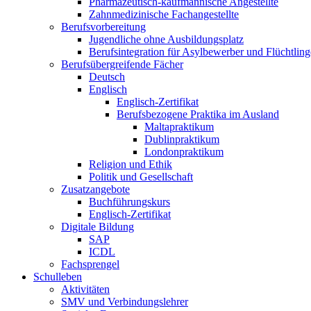
Pharmazeutisch-kaufmännische Angestellte
Zahnmedizinische Fachangestellte
Berufsvorbereitung
Jugendliche ohne Ausbildungsplatz
Berufsintegration für Asylbewerber und Flüchtling
Berufsübergreifende Fächer
Deutsch
Englisch
Englisch-Zertifikat
Berufsbezogene Praktika im Ausland
Maltapraktikum
Dublinpraktikum
Londonpraktikum
Religion und Ethik
Politik und Gesellschaft
Zusatzangebote
Buchführungskurs
Englisch-Zertifikat
Digitale Bildung
SAP
ICDL
Fachsprengel
Schulleben
Aktivitäten
SMV und Verbindungslehrer