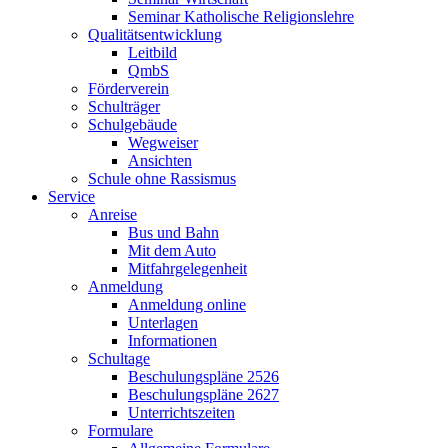
Seminar Katholische Religionslehre
Qualitätsentwicklung
Leitbild
QmbS
Förderverein
Schulträger
Schulgebäude
Wegweiser
Ansichten
Schule ohne Rassismus
Service
Anreise
Bus und Bahn
Mit dem Auto
Mitfahrgelegenheit
Anmeldung
Anmeldung online
Unterlagen
Informationen
Schultage
Beschulungspläne 2526
Beschulungspläne 2627
Unterrichtszeiten
Formulare