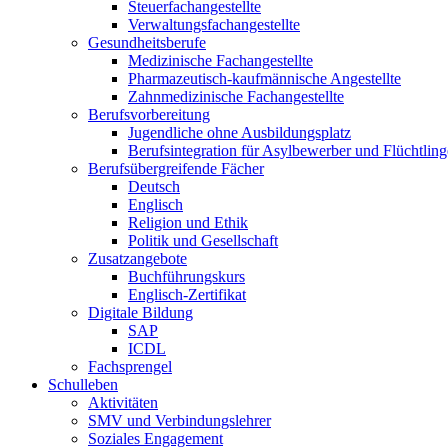
Steuerfachangestellte
Verwaltungsfachangestellte
Gesundheitsberufe
Medizinische Fachangestellte
Pharmazeutisch-kaufmännische Angestellte
Zahnmedizinische Fachangestellte
Berufsvorbereitung
Jugendliche ohne Ausbildungsplatz
Berufsintegration für Asylbewerber und Flüchtling
Berufsübergreifende Fächer
Deutsch
Englisch
Religion und Ethik
Politik und Gesellschaft
Zusatzangebote
Buchführungskurs
Englisch-Zertifikat
Digitale Bildung
SAP
ICDL
Fachsprengel
Schulleben
Aktivitäten
SMV und Verbindungslehrer
Soziales Engagement