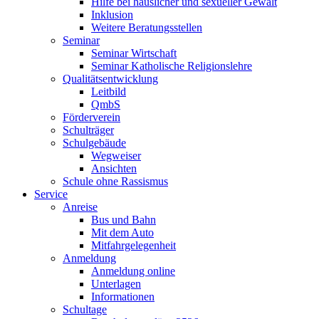
Hilfe bei häuslicher und sexueller Gewalt
Inklusion
Weitere Beratungsstellen
Seminar
Seminar Wirtschaft
Seminar Katholische Religionslehre
Qualitätsentwicklung
Leitbild
QmbS
Förderverein
Schulträger
Schulgebäude
Wegweiser
Ansichten
Schule ohne Rassismus
Service
Anreise
Bus und Bahn
Mit dem Auto
Mitfahrgelegenheit
Anmeldung
Anmeldung online
Unterlagen
Informationen
Schultage