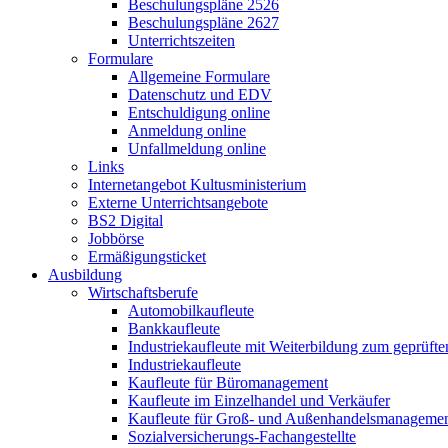
Beschulungspläne 2526
Beschulungspläne 2627
Unterrichtszeiten
Formulare
Allgemeine Formulare
Datenschutz und EDV
Entschuldigung online
Anmeldung online
Unfallmeldung online
Links
Internetangebot Kultusministerium
Externe Unterrichtsangebote
BS2 Digital
Jobbörse
Ermäßigungsticket
Ausbildung
Wirtschaftsberufe
Automobilkaufleute
Bankkaufleute
Industriekaufleute mit Weiterbildung zum geprüft
Industriekaufleute
Kaufleute für Büromanagement
Kaufleute im Einzelhandel und Verkäufer
Kaufleute für Groß- und Außenhandelsmanageme
Sozialversicherungs-Fachangestellte