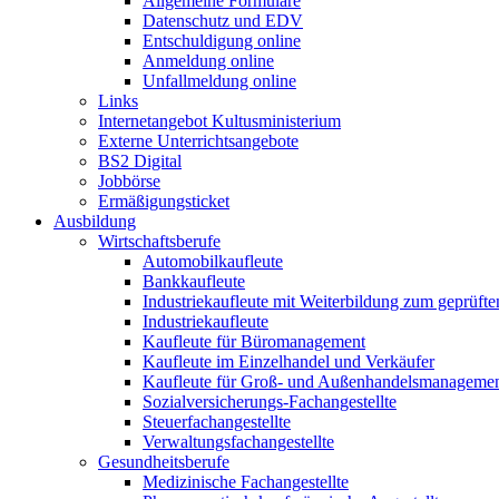
Allgemeine Formulare
Datenschutz und EDV
Entschuldigung online
Anmeldung online
Unfallmeldung online
Links
Internetangebot Kultusministerium
Externe Unterrichtsangebote
BS2 Digital
Jobbörse
Ermäßigungsticket
Ausbildung
Wirtschaftsberufe
Automobilkaufleute
Bankkaufleute
Industriekaufleute mit Weiterbildung zum geprüft
Industriekaufleute
Kaufleute für Büromanagement
Kaufleute im Einzelhandel und Verkäufer
Kaufleute für Groß- und Außenhandelsmanageme
Sozialversicherungs-Fachangestellte
Steuerfachangestellte
Verwaltungsfachangestellte
Gesundheitsberufe
Medizinische Fachangestellte