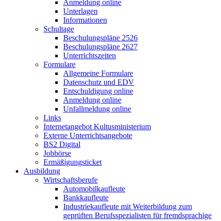
Anmeldung online
Unterlagen
Informationen
Schultage
Beschulungspläne 2526
Beschulungspläne 2627
Unterrichtszeiten
Formulare
Allgemeine Formulare
Datenschutz und EDV
Entschuldigung online
Anmeldung online
Unfallmeldung online
Links
Internetangebot Kultusministerium
Externe Unterrichtsangebote
BS2 Digital
Jobbörse
Ermäßigungsticket
Ausbildung
Wirtschaftsberufe
Automobilkaufleute
Bankkaufleute
Industriekaufleute mit Weiterbildung zum
geprüften Berufsspezialisten für fremdsprachige