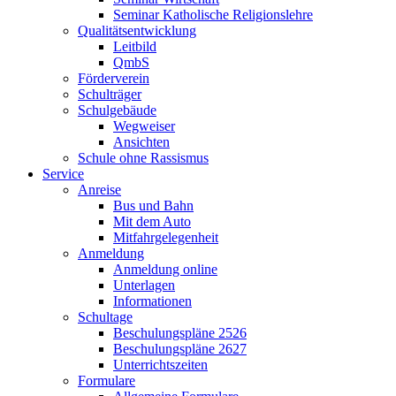
Seminar Katholische Religionslehre
Qualitätsentwicklung
Leitbild
QmbS
Förderverein
Schulträger
Schulgebäude
Wegweiser
Ansichten
Schule ohne Rassismus
Service
Anreise
Bus und Bahn
Mit dem Auto
Mitfahrgelegenheit
Anmeldung
Anmeldung online
Unterlagen
Informationen
Schultage
Beschulungspläne 2526
Beschulungspläne 2627
Unterrichtszeiten
Formulare