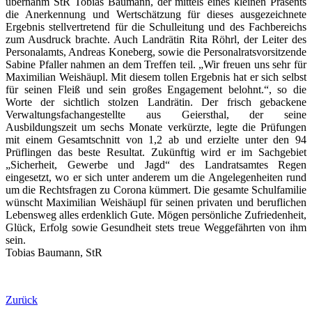
übernahm StR Tobias Baumann, der mittels eines kleinen Präsents
die Anerkennung und Wertschätzung für dieses ausgezeichnete
Ergebnis stellvertretend für die Schulleitung und des Fachbereichs
zum Ausdruck brachte. Auch Landrätin Rita Röhrl, der Leiter des
Personalamts, Andreas Koneberg, sowie die Personalratsvorsitzende
Sabine Pfaller nahmen an dem Treffen teil. „Wir freuen uns sehr für
Maximilian Weishäupl. Mit diesem tollen Ergebnis hat er sich selbst
für seinen Fleiß und sein großes Engagement belohnt.“, so die
Worte der sichtlich stolzen Landrätin. Der frisch gebackene
Verwaltungsfachangestellte aus Geiersthal, der seine
Ausbildungszeit um sechs Monate verkürzte, legte die Prüfungen
mit einem Gesamtschnitt von 1,2 ab und erzielte unter den 94
Prüflingen das beste Resultat. Zukünftig wird er im Sachgebiet
„Sicherheit, Gewerbe und Jagd“ des Landratsamtes Regen
eingesetzt, wo er sich unter anderem um die Angelegenheiten rund
um die Rechtsfragen zu Corona kümmert. Die gesamte Schulfamilie
wünscht Maximilian Weishäupl für seinen privaten und beruflichen
Lebensweg alles erdenklich Gute. Mögen persönliche Zufriedenheit,
Glück, Erfolg sowie Gesundheit stets treue Weggefährten von ihm
sein.
Tobias Baumann, StR
Zurück