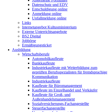
Allgemeine Formulare
Datenschutz und EDV
Entschuldigung online
Anmeldung online
Unfallmeldung online
Links
Internetangebot Kultusministerium
Externe Unterrichtsangebote
BS2 Digital
Jobbörse
Ermäßigungsticket
Ausbildung
Wirtschaftsberufe
Automobilkaufleute
Bankkaufleute
Industriekaufleute mit Weiterbildung zum
geprüften Berufsspezialisten für fremdsprachige
Kommunikation
Industriekaufleute
Kaufleute für Büromanagement
Kaufleute im Einzelhandel und Verkäufer
Kaufleute für Groß- und
Außenhandelsmanagement
Sozialversicherungs-Fachangestellte
Steuerfachangestellte