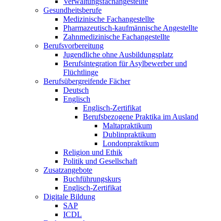
Verwaltungsfachangestellte
Gesundheitsberufe
Medizinische Fachangestellte
Pharmazeutisch-kaufmännische Angestellte
Zahnmedizinische Fachangestellte
Berufsvorbereitung
Jugendliche ohne Ausbildungsplatz
Berufsintegration für Asylbewerber und
Flüchtlinge
Berufsübergreifende Fächer
Deutsch
Englisch
Englisch-Zertifikat
Berufsbezogene Praktika im Ausland
Maltapraktikum
Dublinpraktikum
Londonpraktikum
Religion und Ethik
Politik und Gesellschaft
Zusatzangebote
Buchführungskurs
Englisch-Zertifikat
Digitale Bildung
SAP
ICDL