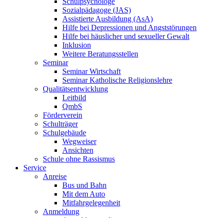
Schulpsychologe
Sozialpädagoge (JAS)
Assistierte Ausbildung (AsA)
Hilfe bei Depressionen und Angststörungen
Hilfe bei häuslicher und sexueller Gewalt
Inklusion
Weitere Beratungsstellen
Seminar
Seminar Wirtschaft
Seminar Katholische Religionslehre
Qualitätsentwicklung
Leitbild
QmbS
Förderverein
Schulträger
Schulgebäude
Wegweiser
Ansichten
Schule ohne Rassismus
Service
Anreise
Bus und Bahn
Mit dem Auto
Mitfahrgelegenheit
Anmeldung