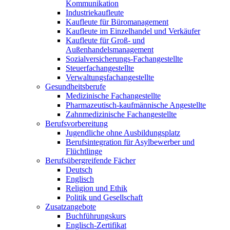
Kommunikation
Industriekaufleute
Kaufleute für Büromanagement
Kaufleute im Einzelhandel und Verkäufer
Kaufleute für Groß- und
Außenhandelsmanagement
Sozialversicherungs-Fachangestellte
Steuerfachangestellte
Verwaltungsfachangestellte
Gesundheitsberufe
Medizinische Fachangestellte
Pharmazeutisch-kaufmännische Angestellte
Zahnmedizinische Fachangestellte
Berufsvorbereitung
Jugendliche ohne Ausbildungsplatz
Berufsintegration für Asylbewerber und
Flüchtlinge
Berufsübergreifende Fächer
Deutsch
Englisch
Religion und Ethik
Politik und Gesellschaft
Zusatzangebote
Buchführungskurs
Englisch-Zertifikat