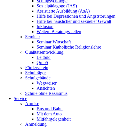
Schulpsychologe
Sozialpädagoge (JAS)
Assistierte Ausbildung (AsA)
Hilfe bei Depressionen und Angststörungen
Hilfe bei häuslicher und sexueller Gewalt
Inklusion
Weitere Beratungsstellen
Seminar
Seminar Wirtschaft
Seminar Katholische Religionslehre
Qualitätsentwicklung
Leitbild
QmbS
Förderverein
Schulträger
Schulgebäude
Wegweiser
Ansichten
Schule ohne Rassismus
Service
Anreise
Bus und Bahn
Mit dem Auto
Mitfahrgelegenheit
Anmeldung