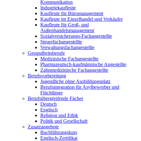
Kommunikation
Industriekaufleute
Kaufleute für Büromanagement
Kaufleute im Einzelhandel und Verkäufer
Kaufleute für Groß- und
Außenhandelsmanagement
Sozialversicherungs-Fachangestellte
Steuerfachangestellte
Verwaltungsfachangestellte
Gesundheitsberufe
Medizinische Fachangestellte
Pharmazeutisch-kaufmännische Angestellte
Zahnmedizinische Fachangestellte
Berufsvorbereitung
Jugendliche ohne Ausbildungsplatz
Berufsintegration für Asylbewerber und
Flüchtlinge
Berufsübergreifende Fächer
Deutsch
Englisch
Religion und Ethik
Politik und Gesellschaft
Zusatzangebote
Buchführungskurs
Englisch-Zertifikat