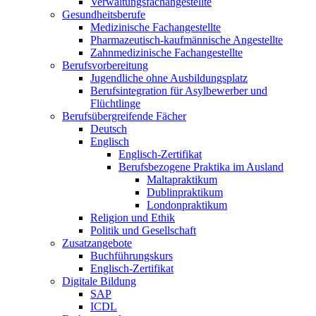
Verwaltungsfachangestellte
Gesundheitsberufe
Medizinische Fachangestellte
Pharmazeutisch-kaufmännische Angestellte
Zahnmedizinische Fachangestellte
Berufsvorbereitung
Jugendliche ohne Ausbildungsplatz
Berufsintegration für Asylbewerber und
Flüchtlinge
Berufsübergreifende Fächer
Deutsch
Englisch
Englisch-Zertifikat
Berufsbezogene Praktika im Ausland
Maltapraktikum
Dublinpraktikum
Londonpraktikum
Religion und Ethik
Politik und Gesellschaft
Zusatzangebote
Buchführungskurs
Englisch-Zertifikat
Digitale Bildung
SAP
ICDL