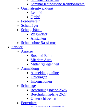
Seminar Katholische Religionslehre
Qualitätsentwicklung
Leitbild
QmbS
Förderverein
Schulträger
Schulgebäude
Wegweiser
Ansichten
Schule ohne Rassismus
Service
Anreise
Bus und Bahn
Mit dem Auto
Mitfahrgelegenheit
Anmeldung
Anmeldung online
Unterlagen
Informationen
Schultage
Beschulungspläne 2526
Beschulungspläne 2627
Unterrichtszeiten
Formulare