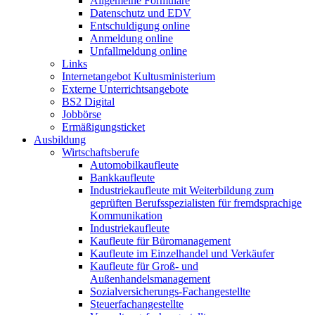
Allgemeine Formulare
Datenschutz und EDV
Entschuldigung online
Anmeldung online
Unfallmeldung online
Links
Internetangebot Kultusministerium
Externe Unterrichtsangebote
BS2 Digital
Jobbörse
Ermäßigungsticket
Ausbildung
Wirtschaftsberufe
Automobilkaufleute
Bankkaufleute
Industriekaufleute mit Weiterbildung zum
geprüften Berufsspezialisten für fremdsprachige
Kommunikation
Industriekaufleute
Kaufleute für Büromanagement
Kaufleute im Einzelhandel und Verkäufer
Kaufleute für Groß- und
Außenhandelsmanagement
Sozialversicherungs-Fachangestellte
Steuerfachangestellte