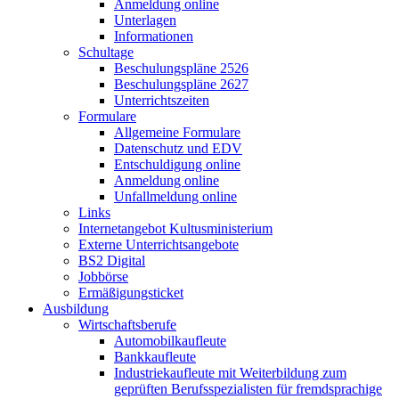
Anmeldung online
Unterlagen
Informationen
Schultage
Beschulungspläne 2526
Beschulungspläne 2627
Unterrichtszeiten
Formulare
Allgemeine Formulare
Datenschutz und EDV
Entschuldigung online
Anmeldung online
Unfallmeldung online
Links
Internetangebot Kultusministerium
Externe Unterrichtsangebote
BS2 Digital
Jobbörse
Ermäßigungsticket
Ausbildung
Wirtschaftsberufe
Automobilkaufleute
Bankkaufleute
Industriekaufleute mit Weiterbildung zum
geprüften Berufsspezialisten für fremdsprachige