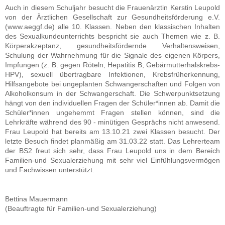
Auch in diesem Schuljahr besucht die Frauenärztin Kerstin Leupold
von der Ärztlichen Gesellschaft zur Gesundheitsförderung e.V.
(www.aeggf.de) alle 10. Klassen. Neben den klassischen Inhalten
des Sexualkundeunterrichts bespricht sie auch Themen wie z. B.
Körperakzeptanz, gesundheitsfördernde Verhaltensweisen,
Schulung der Wahrnehmung für die Signale des eigenen Körpers,
Impfungen (z. B. gegen Röteln, Hepatitis B, Gebärmutterhalskrebs-
HPV), sexuell übertragbare Infektionen, Krebsfrüherkennung,
Hilfsangebote bei ungeplanten Schwangerschaften und Folgen von
Alkoholkonsum in der Schwangerschaft. Die Schwerpunktsetzung
hängt von den individuellen Fragen der Schüler*innen ab. Damit die
Schüler*innen ungehemmt Fragen stellen können, sind die
Lehrkräfte während des 90 - minütigen Gesprächs nicht anwesend.
Frau Leupold hat bereits am 13.10.21 zwei Klassen besucht. Der
letzte Besuch findet planmäßig am 31.03.22 statt. Das Lehrerteam
der BS2 freut sich sehr, dass Frau Leupold uns in dem Bereich
Familien-und Sexualerziehung mit sehr viel Einfühlungsvermögen
und Fachwissen unterstützt.
Bettina Mauermann
(Beauftragte für Familien-und Sexualerziehung)