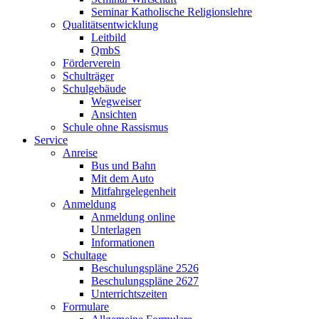
Seminar Katholische Religionslehre
Qualitätsentwicklung
Leitbild
QmbS
Förderverein
Schulträger
Schulgebäude
Wegweiser
Ansichten
Schule ohne Rassismus
Service
Anreise
Bus und Bahn
Mit dem Auto
Mitfahrgelegenheit
Anmeldung
Anmeldung online
Unterlagen
Informationen
Schultage
Beschulungspläne 2526
Beschulungspläne 2627
Unterrichtszeiten
Formulare