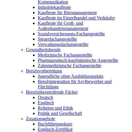
Kommunikation
Industriekaufleute
Kaufleute für Büromanagement
Kaufleute im Einzelhandel und Verkäufer
Kaufleute für Groß- und
Außenhandelsmanagement
Sozialversicherungs-Fachangestellte
Steuerfachangestellte
Verwaltungsfachangestellte
Gesundheitsberufe
Medizinische Fachangestellte
Pharmazeutisch-kaufmännische Angestellte
Zahnmedizinische Fachangestellte
Berufsvorbereitung
Jugendliche ohne Ausbildungsplatz
Berufsintegration für Asylbewerber und
Flüchtlinge
Berufsübergreifende Fächer
Deutsch
Englisch
Religion und Ethik
Politik und Gesellschaft
Zusatzangebote
Buchführungskurs
Englisch-Zertifikat