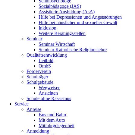
Schulpsychologe
Sozialpädagoge (JAS)
Assistierte Ausbildung (AsA)
Hilfe bei Depressionen und Angststörungen
Hilfe bei häuslicher und sexueller Gewalt
Inklusion
Weitere Beratungsstellen
Seminar
Seminar Wirtschaft
Seminar Katholische Religionslehre
Qualitätsentwicklung
Leitbild
QmbS
Förderverein
Schulträger
Schulgebäude
Wegweiser
Ansichten
Schule ohne Rassismus
Service
Anreise
Bus und Bahn
Mit dem Auto
Mitfahrgelegenheit
Anmeldung