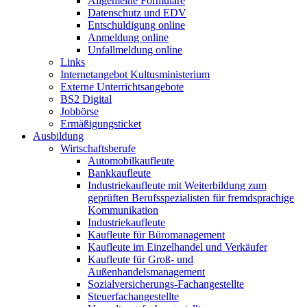
Allgemeine Formulare
Datenschutz und EDV
Entschuldigung online
Anmeldung online
Unfallmeldung online
Links
Internetangebot Kultusministerium
Externe Unterrichtsangebote
BS2 Digital
Jobbörse
Ermäßigungsticket
Ausbildung
Wirtschaftsberufe
Automobilkaufleute
Bankkaufleute
Industriekaufleute mit Weiterbildung zum
geprüften Berufsspezialisten für fremdsprachige
Kommunikation
Industriekaufleute
Kaufleute für Büromanagement
Kaufleute im Einzelhandel und Verkäufer
Kaufleute für Groß- und
Außenhandelsmanagement
Sozialversicherungs-Fachangestellte
Steuerfachangestellte