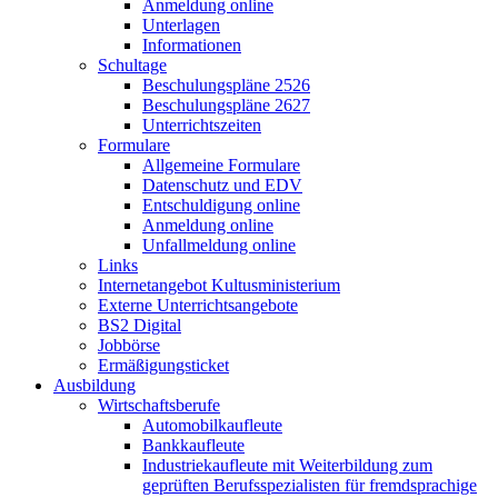
Anmeldung online
Unterlagen
Informationen
Schultage
Beschulungspläne 2526
Beschulungspläne 2627
Unterrichtszeiten
Formulare
Allgemeine Formulare
Datenschutz und EDV
Entschuldigung online
Anmeldung online
Unfallmeldung online
Links
Internetangebot Kultusministerium
Externe Unterrichtsangebote
BS2 Digital
Jobbörse
Ermäßigungsticket
Ausbildung
Wirtschaftsberufe
Automobilkaufleute
Bankkaufleute
Industriekaufleute mit Weiterbildung zum
geprüften Berufsspezialisten für fremdsprachige