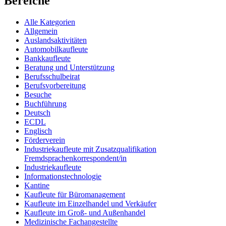
Bereiche
Alle Kategorien
Allgemein
Auslandsaktivitäten
Automobilkaufleute
Bankkaufleute
Beratung und Unterstützung
Berufsschulbeirat
Berufsvorbereitung
Besuche
Buchführung
Deutsch
ECDL
Englisch
Förderverein
Industriekaufleute mit Zusatzqualifikation
Fremdsprachenkorrespondent/in
Industriekaufleute
Informationstechnologie
Kantine
Kaufleute für Büromanagement
Kaufleute im Einzelhandel und Verkäufer
Kaufleute im Groß- und Außenhandel
Medizinische Fachangestellte