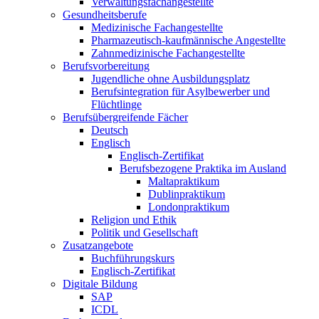
Verwaltungsfachangestellte
Gesundheitsberufe
Medizinische Fachangestellte
Pharmazeutisch-kaufmännische Angestellte
Zahnmedizinische Fachangestellte
Berufsvorbereitung
Jugendliche ohne Ausbildungsplatz
Berufsintegration für Asylbewerber und
Flüchtlinge
Berufsübergreifende Fächer
Deutsch
Englisch
Englisch-Zertifikat
Berufsbezogene Praktika im Ausland
Maltapraktikum
Dublinpraktikum
Londonpraktikum
Religion und Ethik
Politik und Gesellschaft
Zusatzangebote
Buchführungskurs
Englisch-Zertifikat
Digitale Bildung
SAP
ICDL