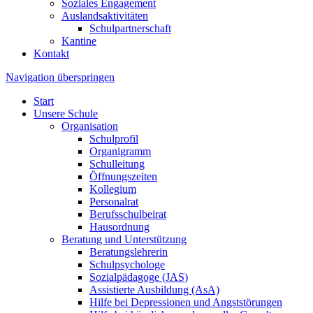
Soziales Engagement
Auslandsaktivitäten
Schulpartnerschaft
Kantine
Kontakt
Navigation überspringen
Start
Unsere Schule
Organisation
Schulprofil
Organigramm
Schulleitung
Öffnungszeiten
Kollegium
Personalrat
Berufsschulbeirat
Hausordnung
Beratung und Unterstützung
Beratungslehrerin
Schulpsychologe
Sozialpädagoge (JAS)
Assistierte Ausbildung (AsA)
Hilfe bei Depressionen und Angststörungen