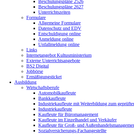
Beschulungspläne 2526
Beschulungspläne 2627
Unterrichtszeiten
Formulare
Allgemeine Formulare
Datenschutz und EDV
Entschuldigung online
Anmeldung online
Unfallmeldung online
Links
Internetangebot Kultusministerium
Externe Unterrichtsangebote
BS2 Digital
Jobbörse
Ermäßigungsticket
Ausbildung
Wirtschaftsberufe
Automobilkaufleute
Bankkaufleute
Industriekaufleute mit Weiterbildung zum geprüft
Industriekaufleute
Kaufleute für Büromanagement
Kaufleute im Einzelhandel und Verkäufer
Kaufleute für Groß- und Außenhandelsmanageme
Sozialversicherungs-Fachangestellte