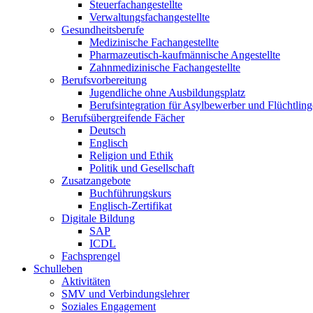
Steuerfachangestellte
Verwaltungsfachangestellte
Gesundheitsberufe
Medizinische Fachangestellte
Pharmazeutisch-kaufmännische Angestellte
Zahnmedizinische Fachangestellte
Berufsvorbereitung
Jugendliche ohne Ausbildungsplatz
Berufsintegration für Asylbewerber und Flüchtling
Berufsübergreifende Fächer
Deutsch
Englisch
Religion und Ethik
Politik und Gesellschaft
Zusatzangebote
Buchführungskurs
Englisch-Zertifikat
Digitale Bildung
SAP
ICDL
Fachsprengel
Schulleben
Aktivitäten
SMV und Verbindungslehrer
Soziales Engagement