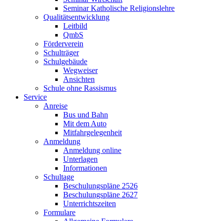
Seminar Katholische Religionslehre
Qualitätsentwicklung
Leitbild
QmbS
Förderverein
Schulträger
Schulgebäude
Wegweiser
Ansichten
Schule ohne Rassismus
Service
Anreise
Bus und Bahn
Mit dem Auto
Mitfahrgelegenheit
Anmeldung
Anmeldung online
Unterlagen
Informationen
Schultage
Beschulungspläne 2526
Beschulungspläne 2627
Unterrichtszeiten
Formulare