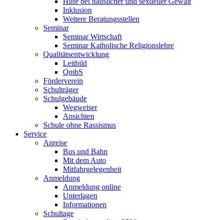
Hilfe bei häuslicher und sexueller Gewalt
Inklusion
Weitere Beratungsstellen
Seminar
Seminar Wirtschaft
Seminar Katholische Religionslehre
Qualitätsentwicklung
Leitbild
QmbS
Förderverein
Schulträger
Schulgebäude
Wegweiser
Ansichten
Schule ohne Rassismus
Service
Anreise
Bus und Bahn
Mit dem Auto
Mitfahrgelegenheit
Anmeldung
Anmeldung online
Unterlagen
Informationen
Schultage