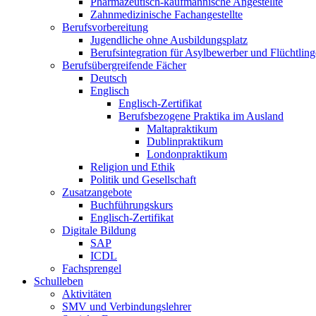
Pharmazeutisch-kaufmännische Angestellte
Zahnmedizinische Fachangestellte
Berufsvorbereitung
Jugendliche ohne Ausbildungsplatz
Berufsintegration für Asylbewerber und Flüchtling
Berufsübergreifende Fächer
Deutsch
Englisch
Englisch-Zertifikat
Berufsbezogene Praktika im Ausland
Maltapraktikum
Dublinpraktikum
Londonpraktikum
Religion und Ethik
Politik und Gesellschaft
Zusatzangebote
Buchführungskurs
Englisch-Zertifikat
Digitale Bildung
SAP
ICDL
Fachsprengel
Schulleben
Aktivitäten
SMV und Verbindungslehrer