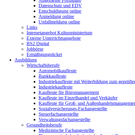
Allgemeine Formulare
Datenschutz und EDV
Entschuldigung online
Anmeldung online
Unfallmeldung online
Links
Internetangebot Kultusministerium
Externe Unterrichtsangebote
BS2 Digital
Jobbörse
Ermäßigungsticket
Ausbildung
Wirtschaftsberufe
Automobilkaufleute
Bankkaufleute
Industriekaufleute mit Weiterbildung zum geprüft
Industriekaufleute
Kaufleute für Büromanagement
Kaufleute im Einzelhandel und Verkäufer
Kaufleute für Groß- und Außenhandelsmanageme
Sozialversicherungs-Fachangestellte
Steuerfachangestellte
Verwaltungsfachangestellte
Gesundheitsberufe
Medizinische Fachangestellte