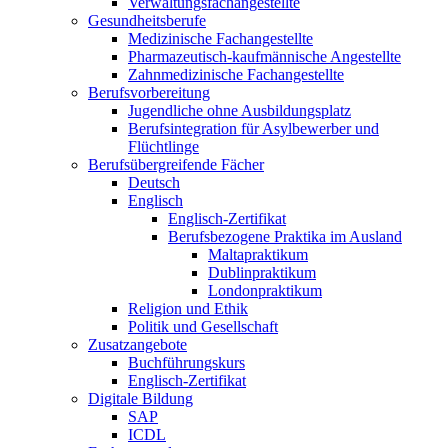
Verwaltungsfachangestellte
Gesundheitsberufe
Medizinische Fachangestellte
Pharmazeutisch-kaufmännische Angestellte
Zahnmedizinische Fachangestellte
Berufsvorbereitung
Jugendliche ohne Ausbildungsplatz
Berufsintegration für Asylbewerber und
Flüchtlinge
Berufsübergreifende Fächer
Deutsch
Englisch
Englisch-Zertifikat
Berufsbezogene Praktika im Ausland
Maltapraktikum
Dublinpraktikum
Londonpraktikum
Religion und Ethik
Politik und Gesellschaft
Zusatzangebote
Buchführungskurs
Englisch-Zertifikat
Digitale Bildung
SAP
ICDL