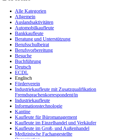
Alle Kategorien
Allgemein
Auslandsaktivitäten
Automobilkaufleute
Bankkaufleute
Beratung und Unterstützung
Berufsschulbeirat
Berufsvorbereitung
Besuche
Buchführung
Deutsch
ECDL
Englisch
Förderverein
Industriekaufleute mit Zusatzqualifikation
Fremdsprachenkorrespondent/in
Industriekaufleute
Informationstechnologie
Kantine
Kaufleute für Büromanagement
Kaufleute im Einzelhandel und Verkäufer
Kaufleute im Groß- und Außenhandel
Medizinische Fachangestellte