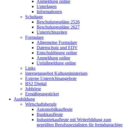
Anmeldung online
Unterlagen
Informationen
Schultage
Beschulungspläne 2526
Beschulungspläne 2627
Unterrichtszeiten
Formulare
Allgemeine Formulare
Datenschutz und EDV
Entschuldigung online
Anmeldung online
Unfallmeldung online
Links
Internetangebot Kultusministerium
Externe Unterrichtsangebote
BS2 Digital
Jobbörse
Ermäßigungsticket
Ausbildung
Wirtschaftsberufe
Automobilkaufleute
Bankkaufleute
Industriekaufleute mit Weiterbildung zum
geprüften Berufsspezialisten für fremdsprachige