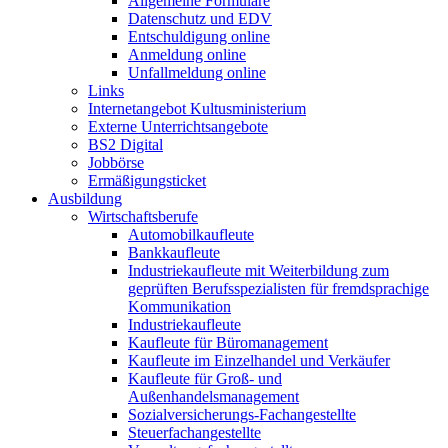
Allgemeine Formulare
Datenschutz und EDV
Entschuldigung online
Anmeldung online
Unfallmeldung online
Links
Internetangebot Kultusministerium
Externe Unterrichtsangebote
BS2 Digital
Jobbörse
Ermäßigungsticket
Ausbildung
Wirtschaftsberufe
Automobilkaufleute
Bankkaufleute
Industriekaufleute mit Weiterbildung zum
geprüften Berufsspezialisten für fremdsprachige
Kommunikation
Industriekaufleute
Kaufleute für Büromanagement
Kaufleute im Einzelhandel und Verkäufer
Kaufleute für Groß- und
Außenhandelsmanagement
Sozialversicherungs-Fachangestellte
Steuerfachangestellte