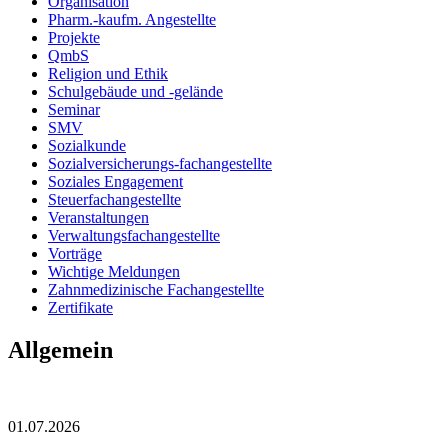
Organisation
Pharm.-kaufm. Angestellte
Projekte
QmbS
Religion und Ethik
Schulgebäude und -gelände
Seminar
SMV
Sozialkunde
Sozialversicherungs-fachangestellte
Soziales Engagement
Steuerfachangestellte
Veranstaltungen
Verwaltungsfachangestellte
Vorträge
Wichtige Meldungen
Zahnmedizinische Fachangestellte
Zertifikate
Allgemein
01.07.2026