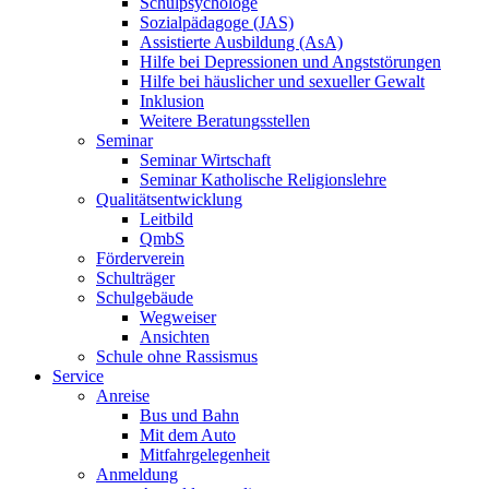
Schulpsychologe
Sozialpädagoge (JAS)
Assistierte Ausbildung (AsA)
Hilfe bei Depressionen und Angststörungen
Hilfe bei häuslicher und sexueller Gewalt
Inklusion
Weitere Beratungsstellen
Seminar
Seminar Wirtschaft
Seminar Katholische Religionslehre
Qualitätsentwicklung
Leitbild
QmbS
Förderverein
Schulträger
Schulgebäude
Wegweiser
Ansichten
Schule ohne Rassismus
Service
Anreise
Bus und Bahn
Mit dem Auto
Mitfahrgelegenheit
Anmeldung