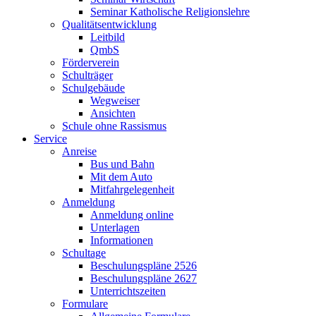
Seminar Katholische Religionslehre
Qualitätsentwicklung
Leitbild
QmbS
Förderverein
Schulträger
Schulgebäude
Wegweiser
Ansichten
Schule ohne Rassismus
Service
Anreise
Bus und Bahn
Mit dem Auto
Mitfahrgelegenheit
Anmeldung
Anmeldung online
Unterlagen
Informationen
Schultage
Beschulungspläne 2526
Beschulungspläne 2627
Unterrichtszeiten
Formulare