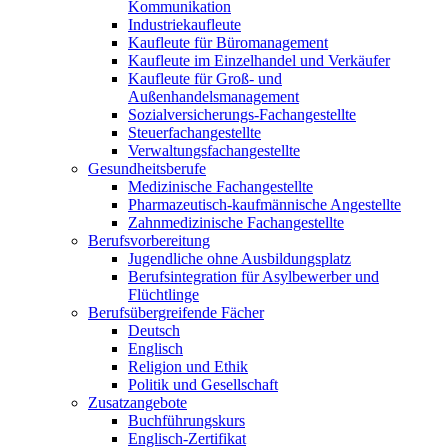
Kommunikation
Industriekaufleute
Kaufleute für Büromanagement
Kaufleute im Einzelhandel und Verkäufer
Kaufleute für Groß- und
Außenhandelsmanagement
Sozialversicherungs-Fachangestellte
Steuerfachangestellte
Verwaltungsfachangestellte
Gesundheitsberufe
Medizinische Fachangestellte
Pharmazeutisch-kaufmännische Angestellte
Zahnmedizinische Fachangestellte
Berufsvorbereitung
Jugendliche ohne Ausbildungsplatz
Berufsintegration für Asylbewerber und
Flüchtlinge
Berufsübergreifende Fächer
Deutsch
Englisch
Religion und Ethik
Politik und Gesellschaft
Zusatzangebote
Buchführungskurs
Englisch-Zertifikat