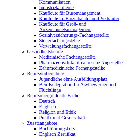
Kommunikation
Industriekaufleute
Kaufleute für Büromanagement
Kaufleute im Einzelhandel und Verkäufer
Kaufleute für Groß- und
Außenhandelsmanagement
Sozialversicherungs-Fachangestellte
Steuerfachangestellte
Verwaltungsfachangestellte
Gesundheitsberufe
Medizinische Fachangestellte
Pharmazeutisch-kaufmännische Angestellte
Zahnmedizinische Fachangestellte
Berufsvorbereitung
Jugendliche ohne Ausbildungsplatz
Berufsintegration für Asylbewerber und
Flüchtlinge
Berufsübergreifende Fächer
Deutsch
Englisch
Religion und Ethik
Politik und Gesellschaft
Zusatzangebote
Buchführungskurs
Englisch-Zertifikat