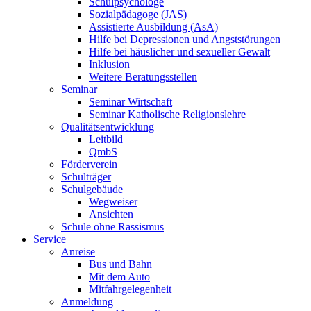
Schulpsychologe
Sozialpädagoge (JAS)
Assistierte Ausbildung (AsA)
Hilfe bei Depressionen und Angststörungen
Hilfe bei häuslicher und sexueller Gewalt
Inklusion
Weitere Beratungsstellen
Seminar
Seminar Wirtschaft
Seminar Katholische Religionslehre
Qualitätsentwicklung
Leitbild
QmbS
Förderverein
Schulträger
Schulgebäude
Wegweiser
Ansichten
Schule ohne Rassismus
Service
Anreise
Bus und Bahn
Mit dem Auto
Mitfahrgelegenheit
Anmeldung