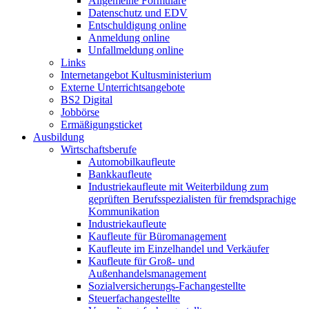
Allgemeine Formulare
Datenschutz und EDV
Entschuldigung online
Anmeldung online
Unfallmeldung online
Links
Internetangebot Kultusministerium
Externe Unterrichtsangebote
BS2 Digital
Jobbörse
Ermäßigungsticket
Ausbildung
Wirtschaftsberufe
Automobilkaufleute
Bankkaufleute
Industriekaufleute mit Weiterbildung zum
geprüften Berufsspezialisten für fremdsprachige
Kommunikation
Industriekaufleute
Kaufleute für Büromanagement
Kaufleute im Einzelhandel und Verkäufer
Kaufleute für Groß- und
Außenhandelsmanagement
Sozialversicherungs-Fachangestellte
Steuerfachangestellte