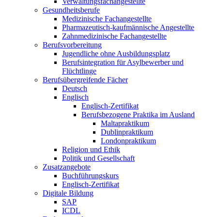
Verwaltungsfachangestellte
Gesundheitsberufe
Medizinische Fachangestellte
Pharmazeutisch-kaufmännische Angestellte
Zahnmedizinische Fachangestellte
Berufsvorbereitung
Jugendliche ohne Ausbildungsplatz
Berufsintegration für Asylbewerber und
Flüchtlinge
Berufsübergreifende Fächer
Deutsch
Englisch
Englisch-Zertifikat
Berufsbezogene Praktika im Ausland
Maltapraktikum
Dublinpraktikum
Londonpraktikum
Religion und Ethik
Politik und Gesellschaft
Zusatzangebote
Buchführungskurs
Englisch-Zertifikat
Digitale Bildung
SAP
ICDL