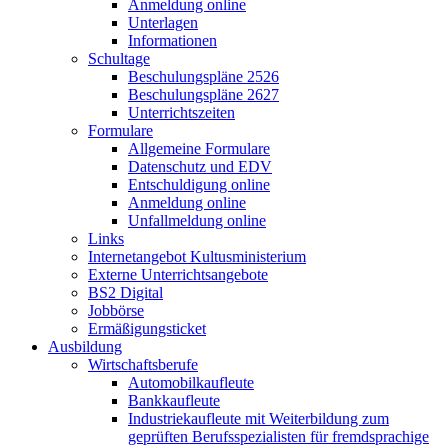
Anmeldung online
Unterlagen
Informationen
Schultage
Beschulungspläne 2526
Beschulungspläne 2627
Unterrichtszeiten
Formulare
Allgemeine Formulare
Datenschutz und EDV
Entschuldigung online
Anmeldung online
Unfallmeldung online
Links
Internetangebot Kultusministerium
Externe Unterrichtsangebote
BS2 Digital
Jobbörse
Ermäßigungsticket
Ausbildung
Wirtschaftsberufe
Automobilkaufleute
Bankkaufleute
Industriekaufleute mit Weiterbildung zum
geprüften Berufsspezialisten für fremdsprachige