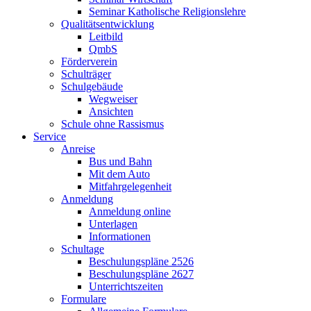
Seminar Katholische Religionslehre
Qualitätsentwicklung
Leitbild
QmbS
Förderverein
Schulträger
Schulgebäude
Wegweiser
Ansichten
Schule ohne Rassismus
Service
Anreise
Bus und Bahn
Mit dem Auto
Mitfahrgelegenheit
Anmeldung
Anmeldung online
Unterlagen
Informationen
Schultage
Beschulungspläne 2526
Beschulungspläne 2627
Unterrichtszeiten
Formulare