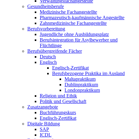
Verwaltungsfachangestellte
Gesundheitsberufe
Medizinische Fachangestellte
Pharmazeutisch-kaufmännische Angestellte
Zahnmedizinische Fachangestellte
Berufsvorbereitung
Jugendliche ohne Ausbildungsplatz
Berufsintegration für Asylbewerber und
Flüchtlinge
Berufsübergreifende Fächer
Deutsch
Englisch
Englisch-Zertifikat
Berufsbezogene Praktika im Ausland
Maltapraktikum
Dublinpraktikum
Londonpraktikum
Religion und Ethik
Politik und Gesellschaft
Zusatzangebote
Buchführungskurs
Englisch-Zertifikat
Digitale Bildung
SAP
ICDL