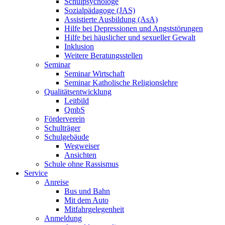
Schulpsychologe
Sozialpädagoge (JAS)
Assistierte Ausbildung (AsA)
Hilfe bei Depressionen und Angststörungen
Hilfe bei häuslicher und sexueller Gewalt
Inklusion
Weitere Beratungsstellen
Seminar
Seminar Wirtschaft
Seminar Katholische Religionslehre
Qualitätsentwicklung
Leitbild
QmbS
Förderverein
Schulträger
Schulgebäude
Wegweiser
Ansichten
Schule ohne Rassismus
Service
Anreise
Bus und Bahn
Mit dem Auto
Mitfahrgelegenheit
Anmeldung