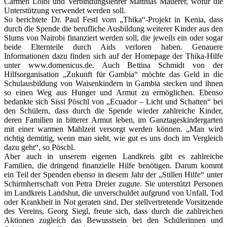
Carmen Loibl und Verbindungslehrer Matthias Mauerer, wofür die
Unterstützung verwendet werden soll.
So berichtete Dr. Paul Festl vom „Thika“-Projekt in Kenia, dass
durch die Spende die berufliche Ausbildung weiterer Kinder aus den
Slums von Nairobi finanziert werden soll, die jeweils ein oder sogar
beide Elternteile durch Aids verloren haben. Genauere
Informationen dazu finden sich auf der Homepage der Thika-Hilfe
unter www.domenicus.de. Auch Bettina Schmidt von der
Hilfsorganisation „Zukunft für Gambia“ möchte das Geld in die
Schulausbildung von Waisenkindern in Gambia stecken und ihnen
so einen Weg aus Hunger und Armut zu ermöglichen. Ebenso
bedankte sich Sissi Pöschl von „Ecuador – Licht und Schatten“ bei
den Schülern, dass durch die Spende wieder zahlreiche Kinder,
deren Familien in bitterer Armut leben, im Ganztageskindergarten
mit einer warmen Mahlzeit versorgt werden können. „Man wird
richtig demütig, wenn man sieht, wie gut es uns doch im Vergleich
dazu geht“, so Pöschl.
Aber auch in unserem eigenen Landkreis gibt es zahlreiche
Familien, die dringend finanzielle Hilfe benötigen. Darum kommt
ein Teil der Spenden ebenso in diesem Jahr der „Stillen Hilfe“ unter
Schirmherrschaft von Petra Dreier zugute. Sie unterstützt Personen
im Landkreis Landshut, die unverschuldet aufgrund von Unfall, Tod
oder Krankheit in Not geraten sind. Der stellvertretende Vorsitzende
des Vereins, Georg Siegl, freute sich, dass durch die zahlreichen
Aktionen zugleich das Bewusstsein bei den Schülerinnen und