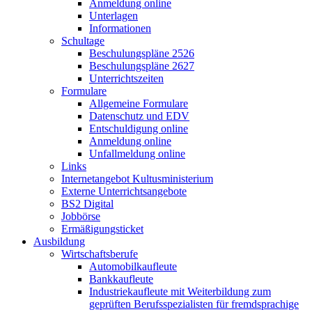
Anmeldung online
Unterlagen
Informationen
Schultage
Beschulungspläne 2526
Beschulungspläne 2627
Unterrichtszeiten
Formulare
Allgemeine Formulare
Datenschutz und EDV
Entschuldigung online
Anmeldung online
Unfallmeldung online
Links
Internetangebot Kultusministerium
Externe Unterrichtsangebote
BS2 Digital
Jobbörse
Ermäßigungsticket
Ausbildung
Wirtschaftsberufe
Automobilkaufleute
Bankkaufleute
Industriekaufleute mit Weiterbildung zum
geprüften Berufsspezialisten für fremdsprachige