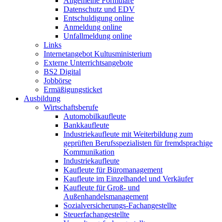
Allgemeine Formulare
Datenschutz und EDV
Entschuldigung online
Anmeldung online
Unfallmeldung online
Links
Internetangebot Kultusministerium
Externe Unterrichtsangebote
BS2 Digital
Jobbörse
Ermäßigungsticket
Ausbildung
Wirtschaftsberufe
Automobilkaufleute
Bankkaufleute
Industriekaufleute mit Weiterbildung zum
geprüften Berufsspezialisten für fremdsprachige
Kommunikation
Industriekaufleute
Kaufleute für Büromanagement
Kaufleute im Einzelhandel und Verkäufer
Kaufleute für Groß- und
Außenhandelsmanagement
Sozialversicherungs-Fachangestellte
Steuerfachangestellte