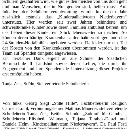
Schülern geschaffen wird, wie gut es den meisten von uns doch geht
und man Menschen, die in Not geraten sind, helfen muss. Auf
Initiative der Schülermitverantwortung wurde in diesem Jahr
zusätzlich erstmals das „Kinderpalliativteam Niederbayern“
unterstützt. Hier werden seit zwei Jahren behinderte und
schwerstkranke Kinder sowie deren Familien ambulant betreut, um
das Leben dieser Kinder ein Stück lebenswerter zu machen. So
können deren häufige Krankenhausaufenthalte verringert und eine
24-Stunden-Notfallhilfe angeboten werden. Da leider nur ein Teil
der Kosten von den Krankenkassen übernommen werden, ist das
Team auf Spenden dringend angewiesen.
Ein herzlicher Dank ergeht an alle Schüler der Staatlichen
Berufsschule II Landshut sowie deren Lehrer, die durch ihr
Engagement und ihre Spenden die Unterstützung dieser Projekte
erst ermöglicht haben.
Tanja Zeis, StDin, Stellvertretende Schulleiterin
Von links: Georg Siegl „Stille Hilfe“, Fachbetreuerin Religion
Carmen Loibl, Verbindungslehrer Matthias Mauerer, stellvertretende
Schulleiterin Tanja Zeis, Bettina Schmidt „Zukunft für Gambia“,
Schulleiterin Elisabeth Wittmann, Tatjana Tarabek-Danzl und
Daniela Helm „Kinderpalliativteam Niederbayern“, Dr. Paul Festl