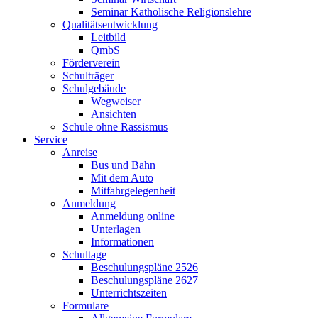
Seminar Katholische Religionslehre
Qualitätsentwicklung
Leitbild
QmbS
Förderverein
Schulträger
Schulgebäude
Wegweiser
Ansichten
Schule ohne Rassismus
Service
Anreise
Bus und Bahn
Mit dem Auto
Mitfahrgelegenheit
Anmeldung
Anmeldung online
Unterlagen
Informationen
Schultage
Beschulungspläne 2526
Beschulungspläne 2627
Unterrichtszeiten
Formulare