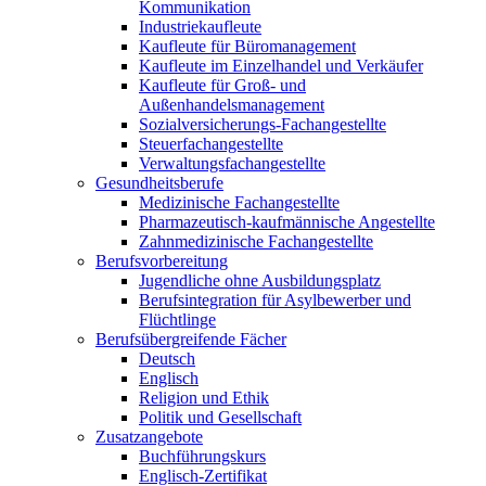
Kommunikation
Industriekaufleute
Kaufleute für Büromanagement
Kaufleute im Einzelhandel und Verkäufer
Kaufleute für Groß- und
Außenhandelsmanagement
Sozialversicherungs-Fachangestellte
Steuerfachangestellte
Verwaltungsfachangestellte
Gesundheitsberufe
Medizinische Fachangestellte
Pharmazeutisch-kaufmännische Angestellte
Zahnmedizinische Fachangestellte
Berufsvorbereitung
Jugendliche ohne Ausbildungsplatz
Berufsintegration für Asylbewerber und
Flüchtlinge
Berufsübergreifende Fächer
Deutsch
Englisch
Religion und Ethik
Politik und Gesellschaft
Zusatzangebote
Buchführungskurs
Englisch-Zertifikat