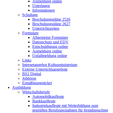
Anmeldung online
Unterlagen
Informationen
Schultage
Beschulungspläne 2526
Beschulungspläne 2627
Unterrichtszeiten
Formulare
Allgemeine Formulare
Datenschutz und EDV
Entschuldigung online
Anmeldung online
Unfallmeldung online
Links
Internetangebot Kultusministerium
Externe Unterrichtsangebote
BS2 Digital
Jobbörse
Ermäßigungsticket
Ausbildung
Wirtschaftsberufe
Automobilkaufleute
Bankkaufleute
Industriekaufleute mit Weiterbildung zum
geprüften Berufsspezialisten für fremdsprachige