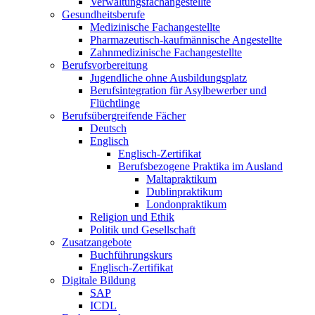
Verwaltungsfachangestellte
Gesundheitsberufe
Medizinische Fachangestellte
Pharmazeutisch-kaufmännische Angestellte
Zahnmedizinische Fachangestellte
Berufsvorbereitung
Jugendliche ohne Ausbildungsplatz
Berufsintegration für Asylbewerber und
Flüchtlinge
Berufsübergreifende Fächer
Deutsch
Englisch
Englisch-Zertifikat
Berufsbezogene Praktika im Ausland
Maltapraktikum
Dublinpraktikum
Londonpraktikum
Religion und Ethik
Politik und Gesellschaft
Zusatzangebote
Buchführungskurs
Englisch-Zertifikat
Digitale Bildung
SAP
ICDL