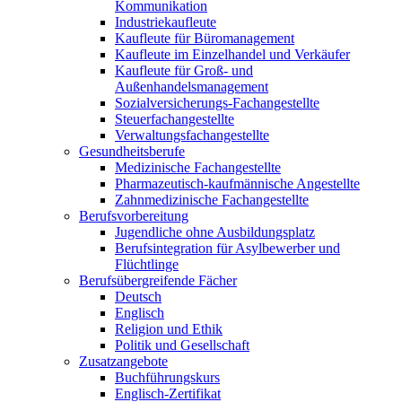
Kommunikation
Industriekaufleute
Kaufleute für Büromanagement
Kaufleute im Einzelhandel und Verkäufer
Kaufleute für Groß- und
Außenhandelsmanagement
Sozialversicherungs-Fachangestellte
Steuerfachangestellte
Verwaltungsfachangestellte
Gesundheitsberufe
Medizinische Fachangestellte
Pharmazeutisch-kaufmännische Angestellte
Zahnmedizinische Fachangestellte
Berufsvorbereitung
Jugendliche ohne Ausbildungsplatz
Berufsintegration für Asylbewerber und
Flüchtlinge
Berufsübergreifende Fächer
Deutsch
Englisch
Religion und Ethik
Politik und Gesellschaft
Zusatzangebote
Buchführungskurs
Englisch-Zertifikat