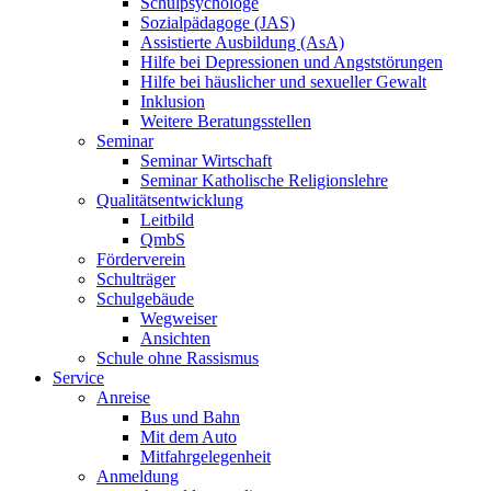
Schulpsychologe
Sozialpädagoge (JAS)
Assistierte Ausbildung (AsA)
Hilfe bei Depressionen und Angststörungen
Hilfe bei häuslicher und sexueller Gewalt
Inklusion
Weitere Beratungsstellen
Seminar
Seminar Wirtschaft
Seminar Katholische Religionslehre
Qualitätsentwicklung
Leitbild
QmbS
Förderverein
Schulträger
Schulgebäude
Wegweiser
Ansichten
Schule ohne Rassismus
Service
Anreise
Bus und Bahn
Mit dem Auto
Mitfahrgelegenheit
Anmeldung