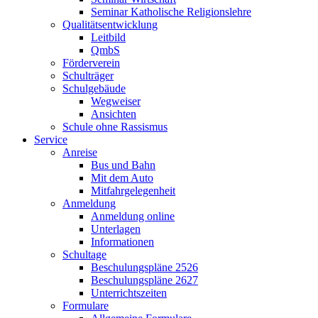
Seminar Katholische Religionslehre
Qualitätsentwicklung
Leitbild
QmbS
Förderverein
Schulträger
Schulgebäude
Wegweiser
Ansichten
Schule ohne Rassismus
Service
Anreise
Bus und Bahn
Mit dem Auto
Mitfahrgelegenheit
Anmeldung
Anmeldung online
Unterlagen
Informationen
Schultage
Beschulungspläne 2526
Beschulungspläne 2627
Unterrichtszeiten
Formulare