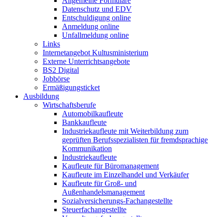
Allgemeine Formulare
Datenschutz und EDV
Entschuldigung online
Anmeldung online
Unfallmeldung online
Links
Internetangebot Kultusministerium
Externe Unterrichtsangebote
BS2 Digital
Jobbörse
Ermäßigungsticket
Ausbildung
Wirtschaftsberufe
Automobilkaufleute
Bankkaufleute
Industriekaufleute mit Weiterbildung zum
geprüften Berufsspezialisten für fremdsprachige
Kommunikation
Industriekaufleute
Kaufleute für Büromanagement
Kaufleute im Einzelhandel und Verkäufer
Kaufleute für Groß- und
Außenhandelsmanagement
Sozialversicherungs-Fachangestellte
Steuerfachangestellte