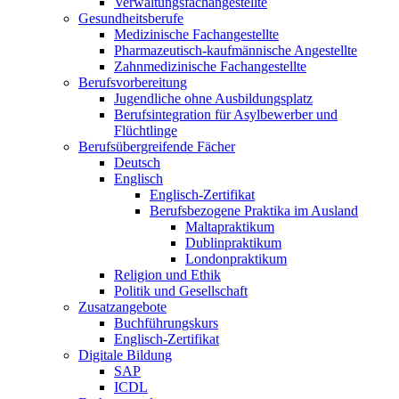
Verwaltungsfachangestellte
Gesundheitsberufe
Medizinische Fachangestellte
Pharmazeutisch-kaufmännische Angestellte
Zahnmedizinische Fachangestellte
Berufsvorbereitung
Jugendliche ohne Ausbildungsplatz
Berufsintegration für Asylbewerber und
Flüchtlinge
Berufsübergreifende Fächer
Deutsch
Englisch
Englisch-Zertifikat
Berufsbezogene Praktika im Ausland
Maltapraktikum
Dublinpraktikum
Londonpraktikum
Religion und Ethik
Politik und Gesellschaft
Zusatzangebote
Buchführungskurs
Englisch-Zertifikat
Digitale Bildung
SAP
ICDL