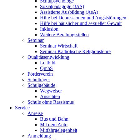
Schulpsychologe
Sozialpädagoge (JAS)
Assistierte Ausbildung (AsA)
Hilfe bei Depressionen und Angststörungen
Hilfe bei häuslicher und sexueller Gewalt
Inklusion
Weitere Beratungsstellen
Seminar
Seminar Wirtschaft
Seminar Katholische Religionslehre
Qualitätsentwicklung
Leitbild
QmbS
Förderverein
Schulträger
Schulgebäude
Wegweiser
Ansichten
Schule ohne Rassismus
Service
Anreise
Bus und Bahn
Mit dem Auto
Mitfahrgelegenheit
Anmeldung