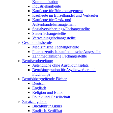
Kommunikation
Industriekaufleute
Kaufleute für Büromanagement
Kaufleute im Einzelhandel und Verkäufer
Kaufleute für Groß- und
Außenhandelsmanagement
Sozialversicherungs-Fachangestellte
Steuerfachangestellte
Verwaltungsfachangestellte
Gesundheitsberufe
Medizinische Fachangestellte
Pharmazeutisch-kaufmännische Angestellte
Zahnmedizinische Fachangestellte
Berufsvorbereitung
Jugendliche ohne Ausbildungsplatz
Berufsintegration für Asylbewerber und
Flüchtlinge
Berufsübergreifende Fächer
Deutsch
Englisch
Religion und Ethik
Politik und Gesellschaft
Zusatzangebote
Buchführungskurs
Englisch-Zertifikat