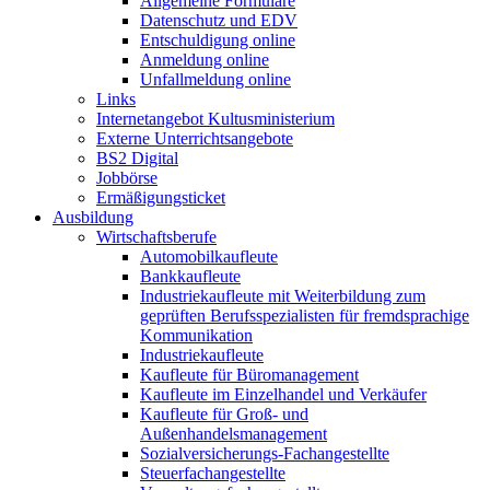
Allgemeine Formulare
Datenschutz und EDV
Entschuldigung online
Anmeldung online
Unfallmeldung online
Links
Internetangebot Kultusministerium
Externe Unterrichtsangebote
BS2 Digital
Jobbörse
Ermäßigungsticket
Ausbildung
Wirtschaftsberufe
Automobilkaufleute
Bankkaufleute
Industriekaufleute mit Weiterbildung zum
geprüften Berufsspezialisten für fremdsprachige
Kommunikation
Industriekaufleute
Kaufleute für Büromanagement
Kaufleute im Einzelhandel und Verkäufer
Kaufleute für Groß- und
Außenhandelsmanagement
Sozialversicherungs-Fachangestellte
Steuerfachangestellte