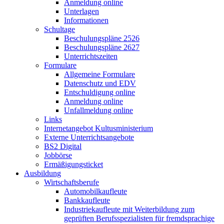
Anmeldung online
Unterlagen
Informationen
Schultage
Beschulungspläne 2526
Beschulungspläne 2627
Unterrichtszeiten
Formulare
Allgemeine Formulare
Datenschutz und EDV
Entschuldigung online
Anmeldung online
Unfallmeldung online
Links
Internetangebot Kultusministerium
Externe Unterrichtsangebote
BS2 Digital
Jobbörse
Ermäßigungsticket
Ausbildung
Wirtschaftsberufe
Automobilkaufleute
Bankkaufleute
Industriekaufleute mit Weiterbildung zum
geprüften Berufsspezialisten für fremdsprachige