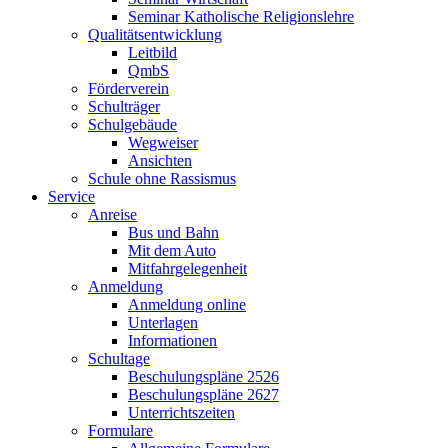
Seminar Katholische Religionslehre
Qualitätsentwicklung
Leitbild
QmbS
Förderverein
Schulträger
Schulgebäude
Wegweiser
Ansichten
Schule ohne Rassismus
Service
Anreise
Bus und Bahn
Mit dem Auto
Mitfahrgelegenheit
Anmeldung
Anmeldung online
Unterlagen
Informationen
Schultage
Beschulungspläne 2526
Beschulungspläne 2627
Unterrichtszeiten
Formulare