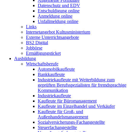
Allgemeine Formulare
Datenschutz und EDV
Entschuldigung online
Anmeldung online
Unfallmeldung online
Links
Internetangebot Kultusministerium
Externe Unterrichtsangebote
BS2 Digital
Jobbörse
Ermäßigungsticket
Ausbildung
Wirtschaftsberufe
Automobilkaufleute
Bankkaufleute
Industriekaufleute mit Weiterbildung zum
geprüften Berufsspezialisten für fremdsprachige
Kommunikation
Industriekaufleute
Kaufleute für Büromanagement
Kaufleute im Einzelhandel und Verkäufer
Kaufleute für Groß- und
Außenhandelsmanagement
Sozialversicherungs-Fachangestellte
Steuerfachangestellte