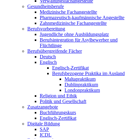
Verwaltungsfachangestellte
Gesundheitsberufe
Medizinische Fachangestellte
Pharmazeutisch-kaufmännische Angestellte
Zahnmedizinische Fachangestellte
Berufsvorbereitung
Jugendliche ohne Ausbildungsplatz
Berufsintegration für Asylbewerber und
Flüchtlinge
Berufsübergreifende Fächer
Deutsch
Englisch
Englisch-Zertifikat
Berufsbezogene Praktika im Ausland
Maltapraktikum
Dublinpraktikum
Londonpraktikum
Religion und Ethik
Politik und Gesellschaft
Zusatzangebote
Buchführungskurs
Englisch-Zertifikat
Digitale Bildung
SAP
ICDL