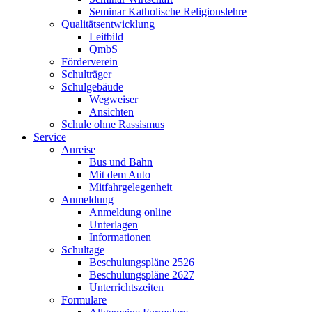
Seminar Katholische Religionslehre
Qualitätsentwicklung
Leitbild
QmbS
Förderverein
Schulträger
Schulgebäude
Wegweiser
Ansichten
Schule ohne Rassismus
Service
Anreise
Bus und Bahn
Mit dem Auto
Mitfahrgelegenheit
Anmeldung
Anmeldung online
Unterlagen
Informationen
Schultage
Beschulungspläne 2526
Beschulungspläne 2627
Unterrichtszeiten
Formulare