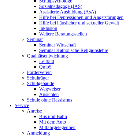
Schulpsychologe
Sozialpädagoge (JAS)
Assistierte Ausbildung (AsA)
Hilfe bei Depressionen und Angststörungen
Hilfe bei häuslicher und sexueller Gewalt
Inklusion
Weitere Beratungsstellen
Seminar
Seminar Wirtschaft
Seminar Katholische Religionslehre
Qualitätsentwicklung
Leitbild
QmbS
Förderverein
Schulträger
Schulgebäude
Wegweiser
Ansichten
Schule ohne Rassismus
Service
Anreise
Bus und Bahn
Mit dem Auto
Mitfahrgelegenheit
Anmeldung