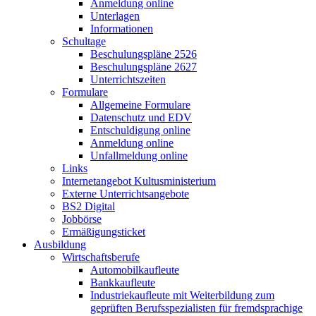
Anmeldung online
Unterlagen
Informationen
Schultage
Beschulungspläne 2526
Beschulungspläne 2627
Unterrichtszeiten
Formulare
Allgemeine Formulare
Datenschutz und EDV
Entschuldigung online
Anmeldung online
Unfallmeldung online
Links
Internetangebot Kultusministerium
Externe Unterrichtsangebote
BS2 Digital
Jobbörse
Ermäßigungsticket
Ausbildung
Wirtschaftsberufe
Automobilkaufleute
Bankkaufleute
Industriekaufleute mit Weiterbildung zum
geprüften Berufsspezialisten für fremdsprachige