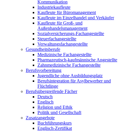
Kommunikation
Industriekaufleute
Kaufleute für Büromanagement
Kaufleute im Einzelhandel und Verkäufer
Kaufleute für Groß- und
Außenhandelsmanagement
Sozialversicherungs-Fachangestellte
Steuerfachangestellte
Verwaltungsfachangestellte
Gesundheitsberufe
Medizinische Fachangestellte
Pharmazeutisch-kaufmännische Angestellte
Zahnmedizinische Fachangestellte
Berufsvorbereitung
Jugendliche ohne Ausbildungsplatz
Berufsintegration für Asylbewerber und
Flüchtlinge
Berufsübergreifende Fächer
Deutsch
Englisch
Religion und Ethik
Politik und Gesellschaft
Zusatzangebote
Buchführungskurs
Englisch-Zertifikat