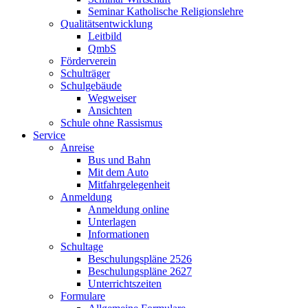
Seminar Katholische Religionslehre
Qualitätsentwicklung
Leitbild
QmbS
Förderverein
Schulträger
Schulgebäude
Wegweiser
Ansichten
Schule ohne Rassismus
Service
Anreise
Bus und Bahn
Mit dem Auto
Mitfahrgelegenheit
Anmeldung
Anmeldung online
Unterlagen
Informationen
Schultage
Beschulungspläne 2526
Beschulungspläne 2627
Unterrichtszeiten
Formulare