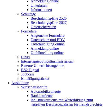
Anmeldung online
Unterlagen
Informationen
Schultage
Beschulungspläne 2526
Beschulungspläne 2627
Unterrichtszeiten
Formulare
Allgemeine Formulare
Datenschutz und EDV
Entschuldigung online
Anmeldung online
Unfallmeldung online
Links
Internetangebot Kultusministerium
Externe Unterrichtsangebote
BS2 Digital
Jobbörse
Ermäßigungsticket
Ausbildung
Wirtschaftsberufe
Automobilkaufleute
Bankkaufleute
Industriekaufleute mit Weiterbildung zum
geprüften Berufsspezialisten für fremdsprachige