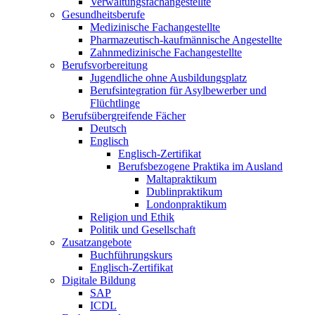
Verwaltungsfachangestellte
Gesundheitsberufe
Medizinische Fachangestellte
Pharmazeutisch-kaufmännische Angestellte
Zahnmedizinische Fachangestellte
Berufsvorbereitung
Jugendliche ohne Ausbildungsplatz
Berufsintegration für Asylbewerber und
Flüchtlinge
Berufsübergreifende Fächer
Deutsch
Englisch
Englisch-Zertifikat
Berufsbezogene Praktika im Ausland
Maltapraktikum
Dublinpraktikum
Londonpraktikum
Religion und Ethik
Politik und Gesellschaft
Zusatzangebote
Buchführungskurs
Englisch-Zertifikat
Digitale Bildung
SAP
ICDL