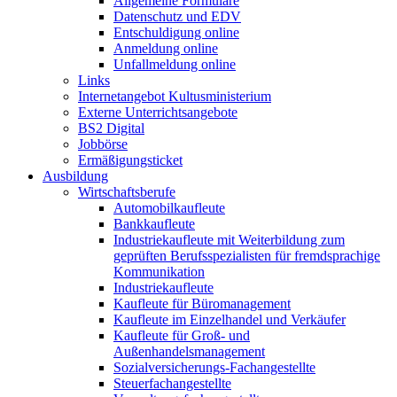
Allgemeine Formulare
Datenschutz und EDV
Entschuldigung online
Anmeldung online
Unfallmeldung online
Links
Internetangebot Kultusministerium
Externe Unterrichtsangebote
BS2 Digital
Jobbörse
Ermäßigungsticket
Ausbildung
Wirtschaftsberufe
Automobilkaufleute
Bankkaufleute
Industriekaufleute mit Weiterbildung zum
geprüften Berufsspezialisten für fremdsprachige
Kommunikation
Industriekaufleute
Kaufleute für Büromanagement
Kaufleute im Einzelhandel und Verkäufer
Kaufleute für Groß- und
Außenhandelsmanagement
Sozialversicherungs-Fachangestellte
Steuerfachangestellte