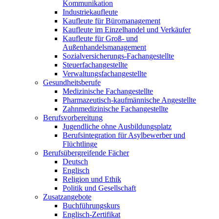
Kommunikation
Industriekaufleute
Kaufleute für Büromanagement
Kaufleute im Einzelhandel und Verkäufer
Kaufleute für Groß- und
Außenhandelsmanagement
Sozialversicherungs-Fachangestellte
Steuerfachangestellte
Verwaltungsfachangestellte
Gesundheitsberufe
Medizinische Fachangestellte
Pharmazeutisch-kaufmännische Angestellte
Zahnmedizinische Fachangestellte
Berufsvorbereitung
Jugendliche ohne Ausbildungsplatz
Berufsintegration für Asylbewerber und
Flüchtlinge
Berufsübergreifende Fächer
Deutsch
Englisch
Religion und Ethik
Politik und Gesellschaft
Zusatzangebote
Buchführungskurs
Englisch-Zertifikat