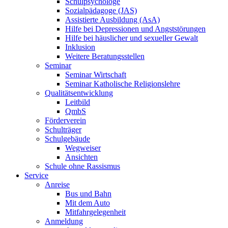
Schulpsychologe
Sozialpädagoge (JAS)
Assistierte Ausbildung (AsA)
Hilfe bei Depressionen und Angststörungen
Hilfe bei häuslicher und sexueller Gewalt
Inklusion
Weitere Beratungsstellen
Seminar
Seminar Wirtschaft
Seminar Katholische Religionslehre
Qualitätsentwicklung
Leitbild
QmbS
Förderverein
Schulträger
Schulgebäude
Wegweiser
Ansichten
Schule ohne Rassismus
Service
Anreise
Bus und Bahn
Mit dem Auto
Mitfahrgelegenheit
Anmeldung